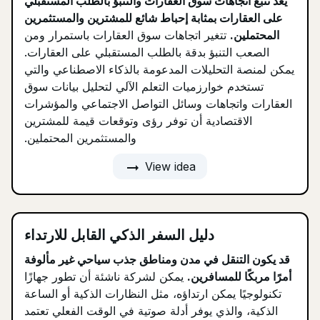
يعد تتبع اتجاهات سوق العقارات والتنبؤ بالطلب المستقبلي
على العقارات بمثابة إحباط شائع للمشترين والمستثمرين
المحتملين.
تتغير اتجاهات سوق العقارات باستمرار ومن
الصعب التنبؤ بدقة بالطلب المستقبلي على العقارات.
يمكن لمنصة التحليلات المدعومة بالذكاء الاصطناعي والتي
تستخدم خوارزميات التعلم الآلي لتحليل بيانات سوق
العقارات واتجاهات وسائل التواصل الاجتماعي والمؤشرات
الاقتصادية أن توفر رؤى وتوقعات قيمة للمشترين
والمستثمرين المحتملين.
arrow_right_alt
View idea
دليل السفر الذكي القابل للارتداء
قد يكون التنقل في مدن ومناطق جذب سياحي غير مألوفة
أمرًا مربكًا للمسافرين.
يمكن لشركة ناشئة أن تطور جهازًا
تكنولوجيًا يمكن ارتداؤه، مثل النظارات الذكية أو الساعة
الذكية، والذي يوفر أدلة صوتية في الوقت الفعلي تعتمد