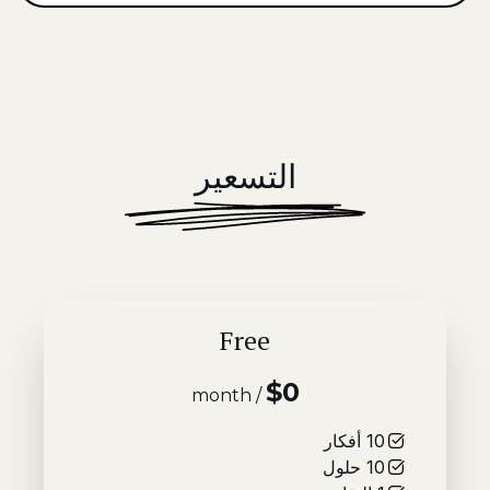
التسعير
Free
$0
/ month
10
أفكار
10
حلول