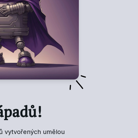
ápadů!
adů vytvořených umělou