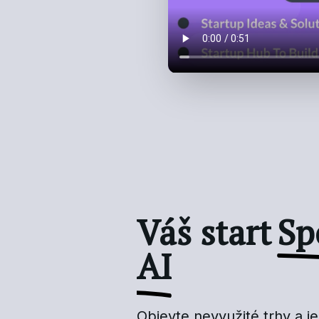
Váš start
Sp
AI
Objevte nevyužité trhy a 