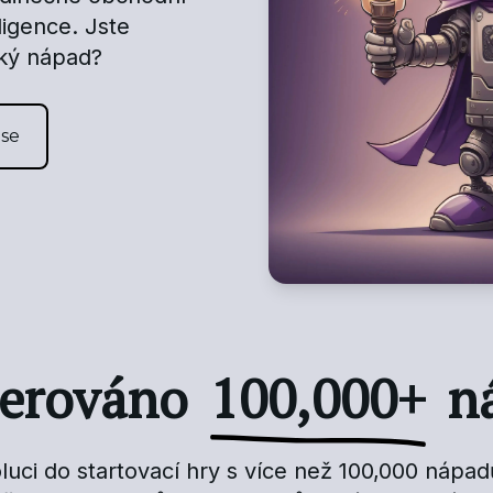
ligence. Jste
lký nápad?
 se
erováno
100,000+
n
voluci do startovací hry s více než 100,000 náp