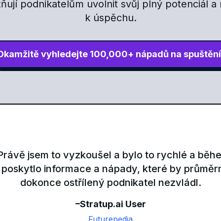
ňují podnikatelům uvolnit svůj plný potenciál a 
k úspěchu.
Okamžitě vyhledejte 100,000+ nápadů na spuštění
ávě jsem to vyzkoušel a bylo to rychlé a běh
 poskytlo informace a nápady, které by průměr
dokonce ostřílený podnikatel nezvládl.
–Stratup.ai User
Futurepedia