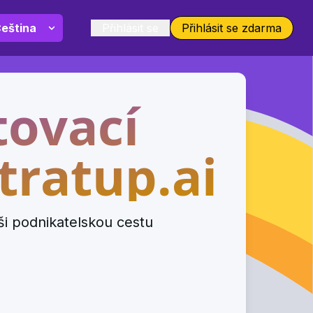
Přihlásit se
Přihlásit se
zdarma
tovací
tratup.ai
ši podnikatelskou cestu