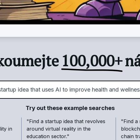
koumejte
100,000+
n
Try out these example searches
"
Find a startup idea that revolves
"
Find a 
ity in
around virtual reality in the
blockch
education sector.
"
chain t