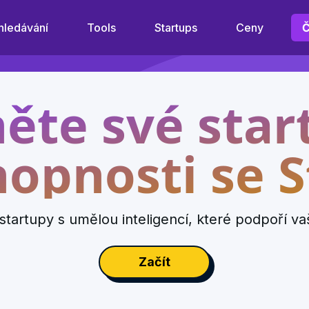
hledávání
Tools
Startups
Ceny
ěte své star
opnosti se S
startupy s umělou inteligencí, které podpoří va
Začít