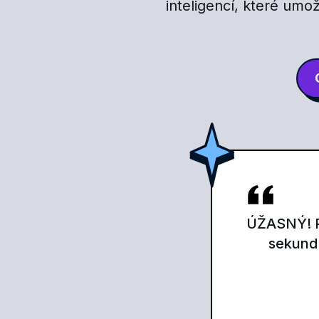
inteligencí, které umož
ÚŽASNÝ! Pr
sekund