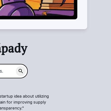
ápady
search
startup idea about utilizing
ain for improving supply
ransparency.
"