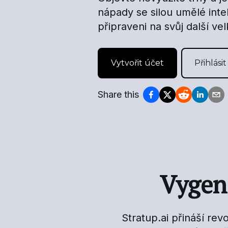
nápady se silou umělé inte
připraveni na svůj další ve
Vytvořit účet
Přihlásit
Share this
Vygen
Stratup.ai přináší re