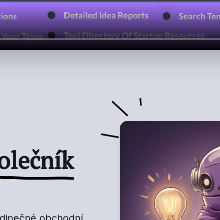
olečník
jedinečné obchodní