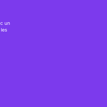
ec un
les