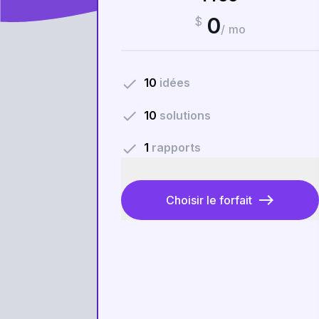
0
$
/ mo
done
10
idées
done
10
solutions
done
1
rapports
east
Choisir le forfait