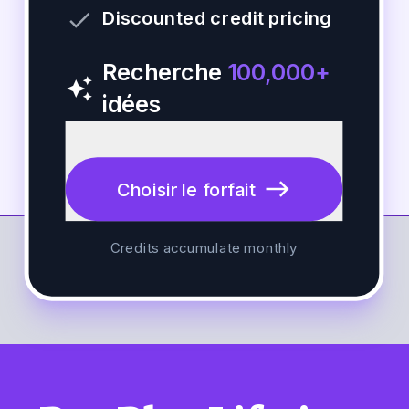
done
Discounted credit pricing
Recherche
100,000+
auto_awesome
idées
east
Choisir le forfait
Credits accumulate monthly