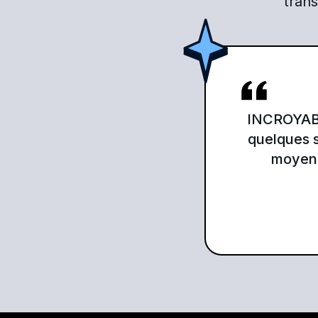
trans
INCROYABLE
quelques s
moyen 