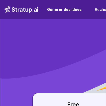
Générer des idées
Reche
Free