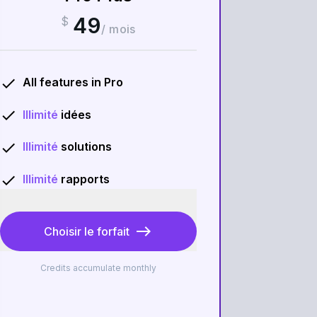
49
$
/
mois
done
All features in
Pro
done
Illimité
idées
done
Illimité
solutions
done
Illimité
rapports
east
Choisir le forfait
Credits accumulate monthly