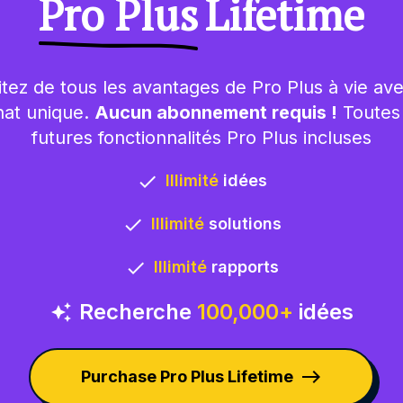
Pro Plus
Lifetime
itez de tous les avantages de Pro Plus à vie av
hat unique.
Aucun abonnement requis !
Toutes 
futures fonctionnalités Pro Plus incluses
Illimité
idées
done
Illimité
solutions
done
Illimité
rapports
done
Recherche
100,000+
idées
auto_awesome
east
Purchase Pro Plus Lifetime