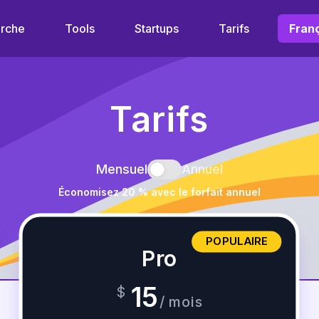
rche
Tools
Startups
Tarifs
Tarifs
Mensuel
Annuel
Économisez 20 % avec le forfait annuel
POPULAIRE
Pro
15
$
/
mois