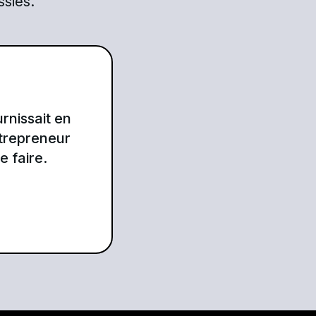
ssies.
rnissait en
ntrepreneur
 faire.