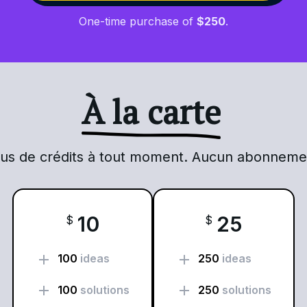
One-time purchase of
$
250
.
À la carte
lus de crédits à tout moment. Aucun abonnemen
10
25
$
$
add
add
100
ideas
250
ideas
add
add
100
solutions
250
solutions