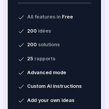
done
All features in
Free
done
200
idées
done
200
solutions
done
25
rapports
done
Advanced mode
done
Custom AI instructions
done
Add your own ideas