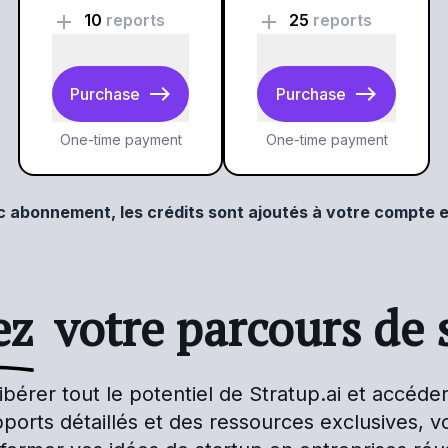
add
add
10
reports
25
reports
east
east
Purchase
Purchase
One-time payment
One-time payment
 abonnement, les crédits sont ajoutés à votre compte
ez
votre parcours de 
érer tout le potentiel de Stratup.ai et accéder
ports détaillés et des ressources exclusives, 