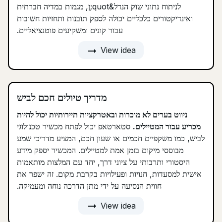
לניתוח נתוני שוק הנדל&quot;ן, מגמות במדיה חברתית
ואינדיקטורים כלכליים יכולה לספק תובנות ותחזיות חשובות
עבור קונים ומשקיעים פוטנציאליים.
arrow_right_alt
View idea
מדריך טיולים חכם לביש
ניווט בערים לא מוכרות ובאטרקציות תיירותיות יכול להיות
מכריע עבור המטיילים.
סטארטאפ יכול לפתח מכשיר טכנולוגי
לביש, כמו משקפיים חכמים או שעון חכם, המציע מדריכי שמע
מבוססי מיקום בזמן אמת למטיילים. המכשיר יספק מידע
היסטורי ותרבותי על ציוני דרך, יחד עם המלצות מותאמות
אישית למסעדות, חנויות ופעילויות בקרבת מקום. זה ישפר את
חווית הנסיעה על ידי מתן הדרכה נוחה ומעמיקה.
arrow_right_alt
View idea