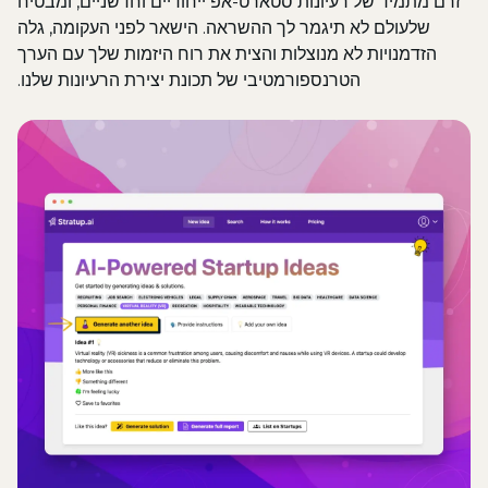
זרם מתמיד של רעיונות סטארט-אפ ייחודיים וחדשניים, ומבטיח
שלעולם לא תיגמר לך ההשראה. הישאר לפני העקומה, גלה
הזדמנויות לא מנוצלות והצית את רוח היזמות שלך עם הערך
הטרנספורמטיבי של תכונת יצירת הרעיונות שלנו.