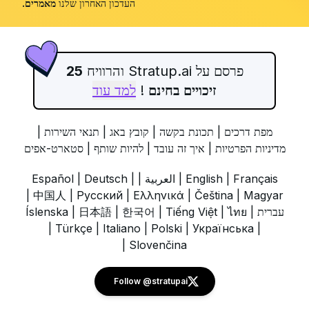
העדכון האחרון שלנו
מאמרים
.
פרסם על Stratup.ai והרוויח
25
זיכויים בחינם
!
למד עוד
מפת דרכים
|
תכונת בקשה
|
קובץ באג
|
תנאי השירות
|
מדיניות הפרטיות
|
איך זה עובד
|
להיות שותף
|
סטארט-אפים
Français
|
English
|
العربية
|
|
Deutsch
|
Español
|
中国人
|
Русский
|
Ελληνικά
|
Čeština
|
Magyar
עברית
|
ไทย
|
Tiếng Việt
|
한국어
|
日本語
|
Íslenska
|
Türkçe
|
Italiano
|
Polski
|
Українська
|
|
Slovenčina
Follow @stratupai