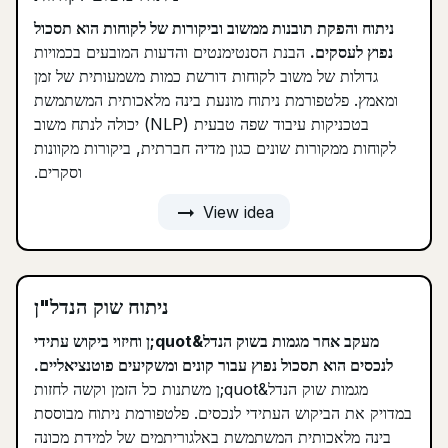
ניתוח והפקת תובנות ממשוב וביקורות של לקוחות הוא תסכול
נפוץ לעסקים.
הבנת הסנטימנטים והדעות המובעים בכמויות
גדולות של משוב לקוחות דורשת כמות משמעותית של זמן
ומאמץ. פלטפורמת ניתוח מונעת בינה מלאכותית המשתמשת
בטכניקות עיבוד שפה טבעית (NLP) יכולה לנתח משוב
לקוחות ממקורות שונים כגון מדיה חברתית, ביקורות מקוונות
וסקרים.
arrow_right_alt
View idea
ניתוח שוק הנדל"ן
מעקב אחר מגמות בשוק הנדל&quot;ן וחיזוי ביקוש עתידי
לנכסים הוא תסכול נפוץ עבור קונים ומשקיעים פוטנציאליים.
מגמות שוק הנדל&quot;ן משתנות כל הזמן וקשה לחזות
במדויק את הביקוש העתידי לנכסים. פלטפורמת ניתוח מבוססת
בינה מלאכותית המשתמשת באלגוריתמים של למידת מכונה