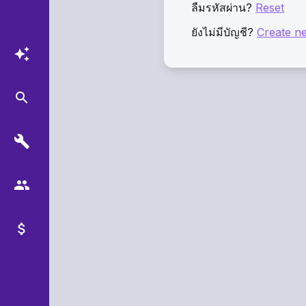
ลืมรหัสผ่าน?
Reset
ยังไม่มีบัญชี?
Create n
auto_awesome
search
build
group
attach_money